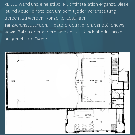
XL LED Wand und eine stilvolle Lichtinstallation ergänzt. Diese
ist individuell einstellbar, um somit jeder Veranstaltung
gerecht zu werden: Konzerte, Lesungen,
Tanzveranstaltungen, Theaterproduktionen, Varieté-Shows
sowie Bällen oder andere, speziell auf Kundenbedürfnisse
ausgerichtete Events.